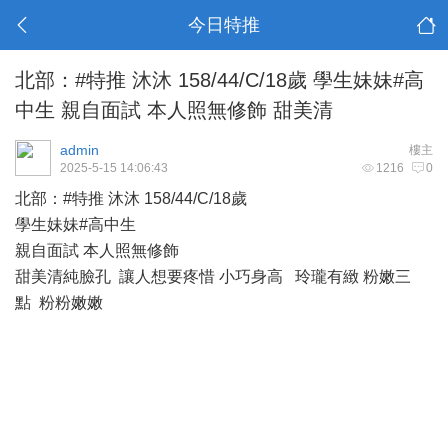
今日特推
北部：#特推 沐沐 158/44/C/18歲 學生妹妹#高
中生 親自面試 本人照無修飾 甜美清
admin
樓主
2025-5-15 14:06:43
1216
0
北部：#特推 沐沐 158/44/C/18歲
學生妹妹#高中生
親自面試 本人照無修飾
甜美清純臉孔 讓人想要疼惜 小巧身高 玲瓏有緻 粉嫩三
點 粉粉嫩嫩