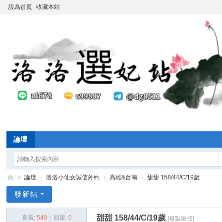
設為首頁
收藏本站
論壇
»
論壇
›
洛洛小仙女誠信外約
›
高雄&台南
›
甜甜 158/44/C/19歲
洛
發新帖
洛
甜甜 158/44/C/19歲
查看:
540
|
回復:
0
[複製鏈接]
全