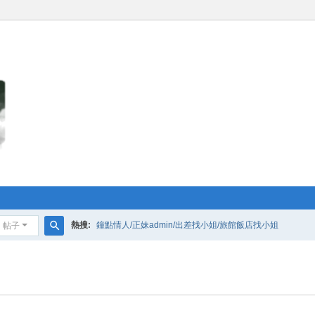
熱搜:
鐘點情人/正妹admin/出差找小姐/旅館飯店找小姐
帖子
搜
索