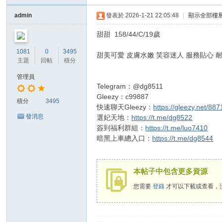
台
admin
發表於 2026-1-21 22:05:48
|
顯示全部樓
本
甜甜 158/44/C/19歲
土
1081
0
3495
甜美可愛 皮膚水嫩 笑容迷人 服務貼心 
誠
主題
回帖
積分
信
管理員
外
Telegram：@dg8511
Gleezy：c99887
約
積分
3495
快速聊天Gleezy：
https://gleezy.net/887
Gl
發消息
選妃天地：
https://t.me/dg8522
ee
簽到福利群組：
https://t.me/luo7410
暗黑上車總入口：
https://t.me/dg8544
zy
：
c9
本帖子中包含更多資源
98
您需要
登錄
才可以下載或查看，
87