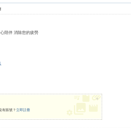
層
耐心陪伴 消除您的疲勞
1
×
沒有賬號？
立即註冊