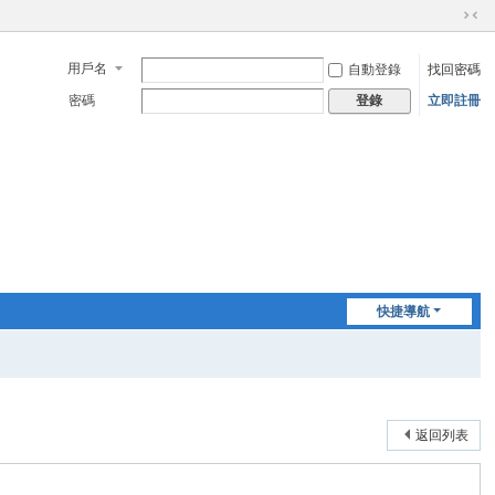
切
換
用戶名
自動登錄
找回密碼
到
窄
密碼
立即註冊
登錄
版
快捷導航
返回列表