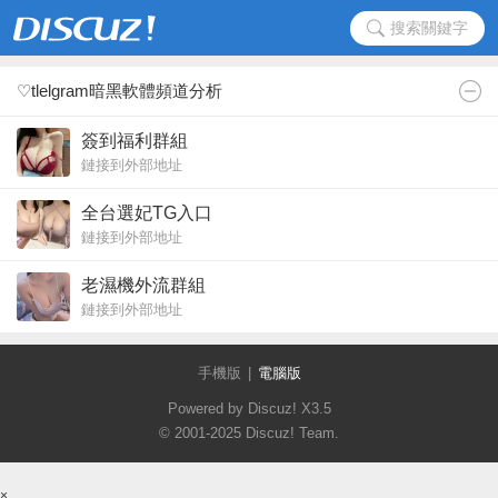
搜索關鍵字
♡tlelgram暗黑軟體頻道分析
簽到福利群組
鏈接到外部地址
全台選妃TG入口
鏈接到外部地址
老濕機外流群組
鏈接到外部地址
手機版
|
電腦版
Powered by Discuz!
X3.5
© 2001-2025
Discuz! Team
.
×