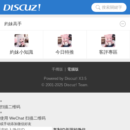
搜索關鍵字
約妹高手
約妹小知識
今日特推
客評專區
手機版
|
電腦版
Powered by Discuz!
X3.5
© 2001-2025
Discuz! Team
.
×
扫描二维码
×
使用 WeChat 扫描二维码
或手动添加微信好友
复制ID并跳转微信